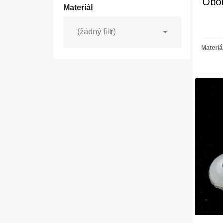
Obou
Materiál

(žádný filtr)
Materiá