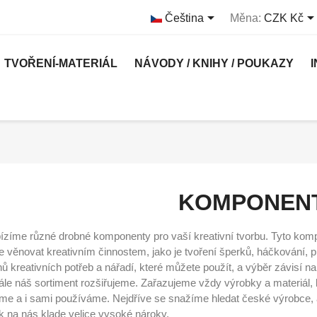

Čeština
Měna:
CZK Kč
TVOŘENÍ-MATERIÁL
NÁVODY / KNIHY / POUKAZY
KOMPONEN
ízíme různé drobné komponenty pro vaší kreativní tvorbu. Tyto kom
e věnovat kreativním činnostem, jako je tvoření šperků, háčkování, p
ů kreativních potřeb a nářadí, které můžete použít, a výběr závisí na 
ále náš sortiment rozšiřujeme. Zařazujeme vždy výrobky a materiál
me a i sami používáme. Nejdříve se snažíme hledat české výrobce, a
k na nás klade velice vysoké nároky.