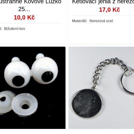
stranné Kovové Lůžko
Ketlovací jehla z nerez
25...
17,0 Kč
10,0 Kč
Materiál:
Nerezová ocel
l:
Bižuterní kov