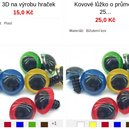
 3D na výrobu hraček
Kovové lůžko o prům
25...
15,0 Kč
25,0 Kč
l:
Plast
Materiál:
Bižuterní kov
+1