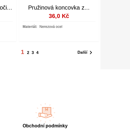
či...
Pružinová koncovka z...
36,0 Kč
Materiál:
Nerezová ocel
1

Další
2
3
4
Obchodní podmínky