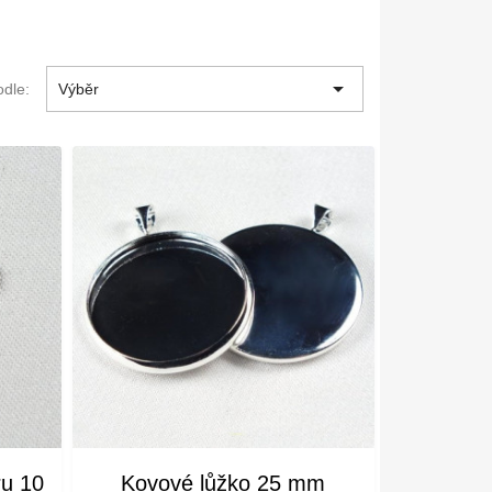

odle:
Výběr
ru 10
Kovové lůžko 25 mm