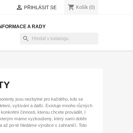
shopping_cart


Košík
(0)
PŘIHLÁSIT SE
INFORMACE A RADY
search
TY
ponenty jsou nezbytné pro každého, kdo se
letení, vyšívání a další. Existuje mnoho různých
konkrétní činnosti, kterou chcete provádět. I
, kterým máme vyzkoušený, který sami dobře
 až po-té hledáme výrobce v zahraničí. Toto