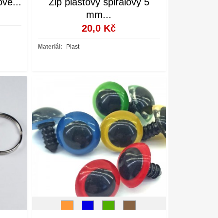
ové...
Zip plastový spirálový 5
mm...
20,0 Kč
Materiál:
Plast