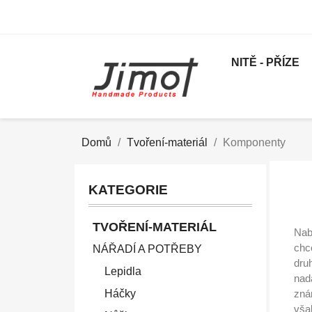
NITĚ - PŘÍZE
Domů
Tvoření-materiál
Komponenty
KATEGORIE
TVOŘENÍ-MATERIÁL
Nab
chc
NÁŘADÍ A POTŘEBY
druh
Lepidla
nad
Háčky
zná
vša