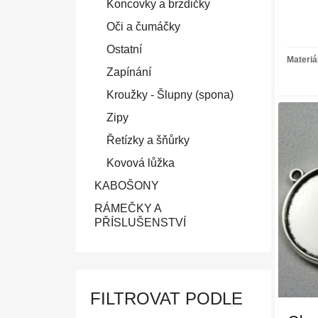
Koncovky a brzdičky
Oči a čumáčky
Ostatní
Materiá
Zapínání
Kroužky - Šlupny (spona)
Zipy
Řetízky a šňůrky
Kovová lůžka
KABOŠONY
RÁMEČKY A
PŘÍSLUŠENSTVÍ
FILTROVAT PODLE