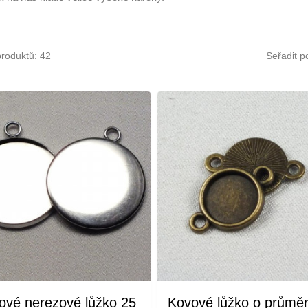
produktů: 42
Seřadit p
ové nerezové lůžko 25
Kovové lůžko o průmě