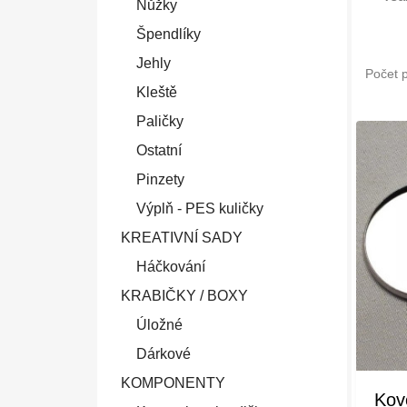
Nůžky
Špendlíky
Jehly
Počet 
Kleště
Paličky
Ostatní
Pinzety
Výplň - PES kuličky
KREATIVNÍ SADY
Háčkování
KRABIČKY / BOXY
Úložné
Dárkové
KOMPONENTY
Kov